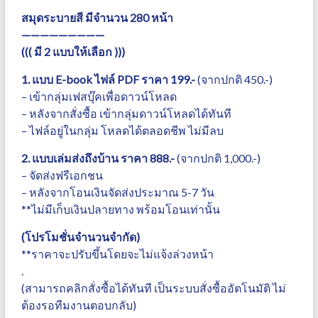
สมุดระบายสี มีจำนวน 280 หน้า
—————————
((( มี 2 แบบให้เลือก )))
1. แบบ E-book ไฟล์ PDF ราคา 199.-
(จากปกติ 450.-)
– เข้ากลุ่มเฟสบุ๊คเพื่อดาวน์โหลด
– หลังจากสั่งซื้อ เข้ากลุ่มดาวน์โหลดได้ทันที
– ไฟล์อยู่ในกลุ่ม โหลดได้ตลอดชีพ ไม่มีลบ
2. แบบเล่มส่งถึงบ้าน ราคา 888.-
(จากปกติ 1,000.-)
– จัดส่งฟรีเอกชน
– หลังจากโอนเงินจัดส่งประมาณ 5-7 วัน
**ไม่มีเก็บเงินปลายทาง พร้อมโอนเท่านั้น
(โปรโมชั่นจำนวนจำกัด)
**ราคาจะปรับขึ้นโดยจะไม่แจ้งล่วงหน้า
.
(สามารถคลิกสั่งซื้อได้ทันที เป็นระบบสั่งซื้ออัตโนมัติ ไม่
ต้องรอทีมงานตอบกลับ)